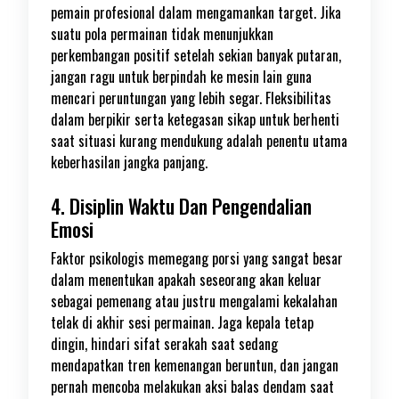
pemain profesional dalam mengamankan target. Jika
suatu pola permainan tidak menunjukkan
perkembangan positif setelah sekian banyak putaran,
jangan ragu untuk berpindah ke mesin lain guna
mencari peruntungan yang lebih segar. Fleksibilitas
dalam berpikir serta ketegasan sikap untuk berhenti
saat situasi kurang mendukung adalah penentu utama
keberhasilan jangka panjang.
4. Disiplin Waktu Dan Pengendalian
Emosi
Faktor psikologis memegang porsi yang sangat besar
dalam menentukan apakah seseorang akan keluar
sebagai pemenang atau justru mengalami kekalahan
telak di akhir sesi permainan. Jaga kepala tetap
dingin, hindari sifat serakah saat sedang
mendapatkan tren kemenangan beruntun, dan jangan
pernah mencoba melakukan aksi balas dendam saat