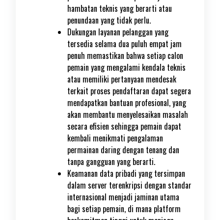
hambatan teknis yang berarti atau
penundaan yang tidak perlu.
Dukungan layanan pelanggan yang
tersedia selama dua puluh empat jam
penuh memastikan bahwa setiap calon
pemain yang mengalami kendala teknis
atau memiliki pertanyaan mendesak
terkait proses pendaftaran dapat segera
mendapatkan bantuan profesional, yang
akan membantu menyelesaikan masalah
secara efisien sehingga pemain dapat
kembali menikmati pengalaman
permainan daring dengan tenang dan
tanpa gangguan yang berarti.
Keamanan data pribadi yang tersimpan
dalam server terenkripsi dengan standar
internasional menjadi jaminan utama
bagi setiap pemain, di mana platform