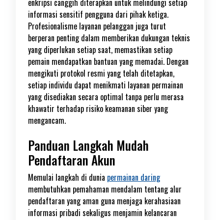
enkripsi canggih diterapkan untuk melindungi setiap
informasi sensitif pengguna dari pihak ketiga.
Profesionalisme layanan pelanggan juga turut
berperan penting dalam memberikan dukungan teknis
yang diperlukan setiap saat, memastikan setiap
pemain mendapatkan bantuan yang memadai. Dengan
mengikuti protokol resmi yang telah ditetapkan,
setiap individu dapat menikmati layanan permainan
yang disediakan secara optimal tanpa perlu merasa
khawatir terhadap risiko keamanan siber yang
mengancam.
Panduan Langkah Mudah
Pendaftaran Akun
Memulai langkah di dunia
permainan daring
membutuhkan pemahaman mendalam tentang alur
pendaftaran yang aman guna menjaga kerahasiaan
informasi pribadi sekaligus menjamin kelancaran