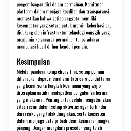
pengembangan diri dalam permainan. Komitmen
platform dalam menjaga keadilan dan transparansi
memastikan bahwa setiap anggota memiliki
kesempatan yang setara untuk meraih keberhasilan,
didukung oleh infrastruktur teknologi canggih yang
menjamin kelancaran permainan tanpa adanya
manipulasi hasil di luar kendali pemain.
Kesimpulan
Melalui panduan komprehensif ini, setiap pemain
diharapkan dapat memahami tata cara pendaftaran
yang benar serta langkah keamanan yang wajib
diterapkan untuk mendapatkan pengalaman bermain
yang maksimal. Penting untuk selalu mengutamakan
situs resmi dalam setiap aktivitas agar terhindar
dari risiko yang tidak diinginkan, serta konsisten
dalam menjaga data pribadi demi keamanan jangka
panjang. Dengan mengikuti prosedur yang telah