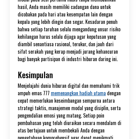
hasil, Anda masih memiliki cadangan dana untuk
dicobakan pada hari atau kesempatan lain dengan
kepala yang lebih dingin dan segar. Kesadaran penuh
bahwa setiap taruhan selalu mengandung unsur risiko
kehilangan harus selalu dijaga agar keputusan yang
diambil senantiasa rasional, terukur, dan jauh dari
sifat serakah yang kerap menjadi jurang kehancuran
bagi banyak partisipan di industri hiburan daring ini.
Kesimpulan
Menjelajahi dunia hiburan digital dan memahami trik
ampuh emas 777
memenangkan hadiah utama
dengan
cepat memerlukan keseimbangan sempurna antara
strategi taktis, manajemen modal yang disiplin, serta
pengendalian emosi yang matang. Setiap poin
pembahasan yang telah diuraikan secara mendalam di
atas bertujuan untuk membekali Anda dengan
pengetahuan komprehensif agar dapat menikmati