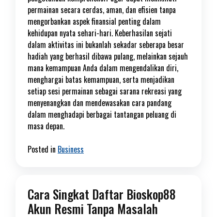
permainan secara cerdas, aman, dan efisien tanpa
mengorbankan aspek finansial penting dalam
kehidupan nyata sehari-hari. Keberhasilan sejati
dalam aktivitas ini bukanlah sekadar seberapa besar
hadiah yang berhasil dibawa pulang, melainkan sejauh
mana kemampuan Anda dalam mengendalikan diri,
menghargai batas kemampuan, serta menjadikan
setiap sesi permainan sebagai sarana rekreasi yang
menyenangkan dan mendewasakan cara pandang
dalam menghadapi berbagai tantangan peluang di
masa depan.
Posted in
Business
Cara Singkat Daftar Bioskop88
Akun Resmi Tanpa Masalah