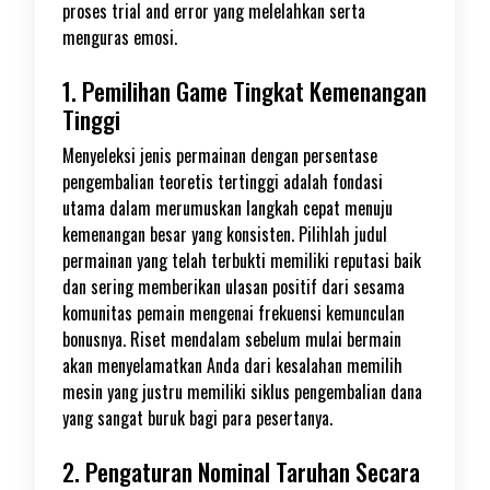
proses trial and error yang melelahkan serta
menguras emosi.
1. Pemilihan Game Tingkat Kemenangan
Tinggi
Menyeleksi jenis permainan dengan persentase
pengembalian teoretis tertinggi adalah fondasi
utama dalam merumuskan langkah cepat menuju
kemenangan besar yang konsisten. Pilihlah judul
permainan yang telah terbukti memiliki reputasi baik
dan sering memberikan ulasan positif dari sesama
komunitas pemain mengenai frekuensi kemunculan
bonusnya. Riset mendalam sebelum mulai bermain
akan menyelamatkan Anda dari kesalahan memilih
mesin yang justru memiliki siklus pengembalian dana
yang sangat buruk bagi para pesertanya.
2. Pengaturan Nominal Taruhan Secara