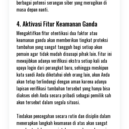
berbagai potensi serangan siber yang merugikan di
masa depan nanti.
4. Aktivasi Fitur Keamanan Ganda
Mengaktifkan fitur otentikasi dua faktor atau
keamanan ganda akan memberikan tingkat proteksi
tambahan yang sangat tangguh bagi setiap akun
pemain agar tidak mudah disusupi pihak lain. Fitur ini
mewajibkan adanya verifikasi ekstra setiap kali ada
upaya login dari perangkat baru, sehingga meskipun
kata sandi Anda diketahui oleh orang lain, akun Anda
akan tetap terlindungi dengan aman karena adanya
lapisan verifikasi tambahan tersebut yang hanya bisa
diakses oleh Anda secara pribadi sebagai pemilik sah
akun tersebut dalam segala situasi.
Tindakan pencegahan secara rutin dan disiplin dalam
menerapkan langkah keamanan di atas akan sangat