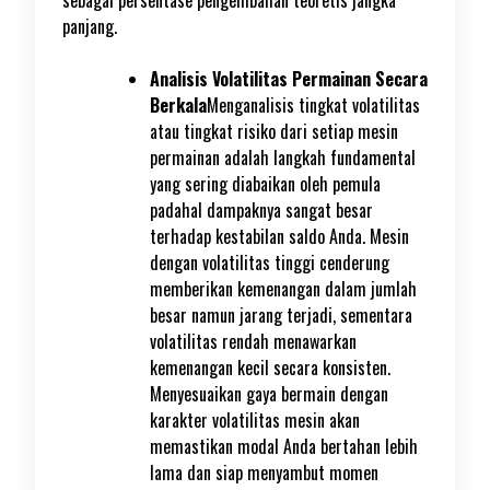
sebagai persentase pengembalian teoretis jangka
panjang.
Analisis Volatilitas Permainan Secara
Berkala
Menganalisis tingkat volatilitas
atau tingkat risiko dari setiap mesin
permainan adalah langkah fundamental
yang sering diabaikan oleh pemula
padahal dampaknya sangat besar
terhadap kestabilan saldo Anda. Mesin
dengan volatilitas tinggi cenderung
memberikan kemenangan dalam jumlah
besar namun jarang terjadi, sementara
volatilitas rendah menawarkan
kemenangan kecil secara konsisten.
Menyesuaikan gaya bermain dengan
karakter volatilitas mesin akan
memastikan modal Anda bertahan lebih
lama dan siap menyambut momen