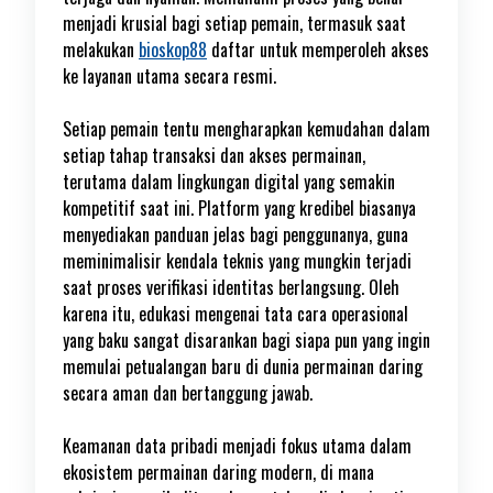
menjadi krusial bagi setiap pemain, termasuk saat
melakukan
bioskop88
daftar untuk memperoleh akses
ke layanan utama secara resmi.
Setiap pemain tentu mengharapkan kemudahan dalam
setiap tahap transaksi dan akses permainan,
terutama dalam lingkungan digital yang semakin
kompetitif saat ini. Platform yang kredibel biasanya
menyediakan panduan jelas bagi penggunanya, guna
meminimalisir kendala teknis yang mungkin terjadi
saat proses verifikasi identitas berlangsung. Oleh
karena itu, edukasi mengenai tata cara operasional
yang baku sangat disarankan bagi siapa pun yang ingin
memulai petualangan baru di dunia permainan daring
secara aman dan bertanggung jawab.
Keamanan data pribadi menjadi fokus utama dalam
ekosistem permainan daring modern, di mana