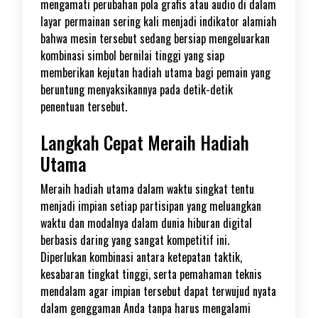
mengamati perubahan pola grafis atau audio di dalam
layar permainan sering kali menjadi indikator alamiah
bahwa mesin tersebut sedang bersiap mengeluarkan
kombinasi simbol bernilai tinggi yang siap
memberikan kejutan hadiah utama bagi pemain yang
beruntung menyaksikannya pada detik-detik
penentuan tersebut.
Langkah Cepat Meraih Hadiah
Utama
Meraih hadiah utama dalam waktu singkat tentu
menjadi impian setiap partisipan yang meluangkan
waktu dan modalnya dalam dunia hiburan digital
berbasis daring yang sangat kompetitif ini.
Diperlukan kombinasi antara ketepatan taktik,
kesabaran tingkat tinggi, serta pemahaman teknis
mendalam agar impian tersebut dapat terwujud nyata
dalam genggaman Anda tanpa harus mengalami