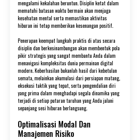
mengalami kekalahan beruntun. Disiplin ketat dalam
mematuhi batasan waktu bermain akan menjaga
kesehatan mental serta memastikan aktivitas
hiburan ini tetap memberikan kesenangan positif.
Penerapan keempat langkah praktis di atas secara
disiplin dan berkesinambungan akan membentuk pola
pikir strategis yang sangat membantu Anda dalam
menavigasi kompleksitas dunia permainan digital
modern. Keberhasilan bukanlah hasil dari kebetulan
semata, melainkan akumulasi dari persiapan matang,
eksekusi taktik yang tepat, serta pengendalian diri
yang prima dalam menghadapi segala dinamika yang
terjadi di setiap putaran taruhan yang Anda jalani
sepanjang sesi hiburan berlangsung.
Optimalisasi Modal Dan
Manajemen Risiko