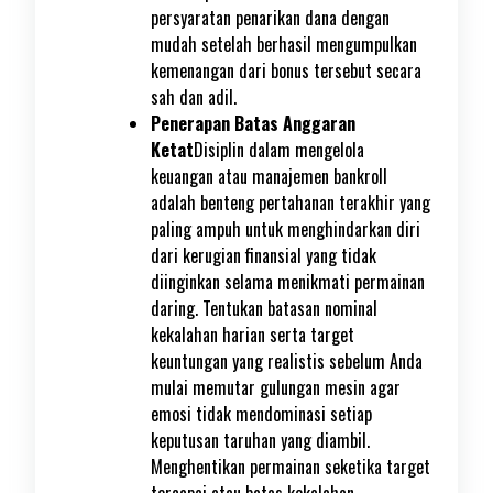
persyaratan penarikan dana dengan
mudah setelah berhasil mengumpulkan
kemenangan dari bonus tersebut secara
sah dan adil.
Penerapan Batas Anggaran
Ketat
Disiplin dalam mengelola
keuangan atau manajemen bankroll
adalah benteng pertahanan terakhir yang
paling ampuh untuk menghindarkan diri
dari kerugian finansial yang tidak
diinginkan selama menikmati permainan
daring. Tentukan batasan nominal
kekalahan harian serta target
keuntungan yang realistis sebelum Anda
mulai memutar gulungan mesin agar
emosi tidak mendominasi setiap
keputusan taruhan yang diambil.
Menghentikan permainan seketika target